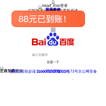
登录
我的关注
我的收藏
皮肤中心
用户反馈
设置
©2026 Baidu 使用百度前必读
百度一下
正在加载
上滑加载更多
用户反馈
使用百度前必读 Baidu 京ICP证030173号
京公网安备11000002000001号