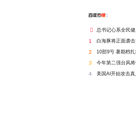


总书记心系全民健
1
白海豚将正面袭击
2
10部9亏 暑期档
3
今年第二强台风将
4
美国AI开始攻击