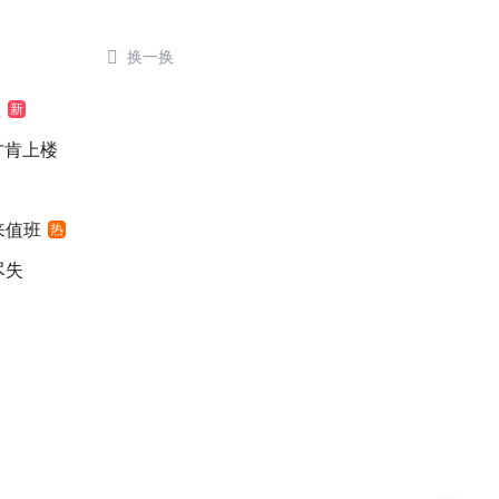

换一换
歉
新
元才肯上楼
来值班
热
尽失