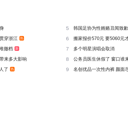
5
身
韩国足协为性贿赂丑闻致
6
贯穿浙江
搬家报价570元 要5060
热
7
扎堆撤档
多个明星演唱会取消
新
8
带来多大影响
公务员医生休假了 窗口谁
9
真人了
名创优品一次性内裤 颜面
热