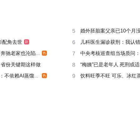
5
婚外胚胎案父亲已10个月
6
影配角去世
儿科医生漏诊获刑：我认
新
7
奔驰老家也沦陷了
中央考核巡查组当场质问
热
8
多省份关键期这样做
“梅姨”已是老年人 死刑或
9
不依赖AI蒸馏技术
饮料旺季不旺 可乐、冰红
热