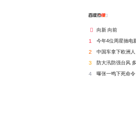


向新 向前
1
今年4位周星驰电
2
中国车拿下欧洲人 
3
防大汛防强台风 
4
曝张一鸣下死命令：