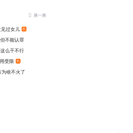

换一换
没见过女儿
热
错但不能认罪
：这么干不行
适用受限
热
茶为啥不火了