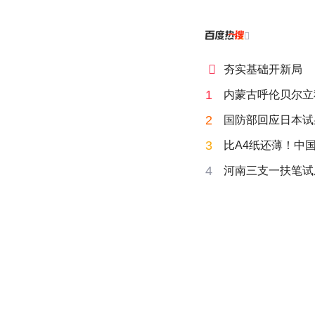


夯实基础开新局
1
内蒙古呼伦贝尔立
2
国防部回应日本试
3
比A4纸还薄！中
4
河南三支一扶笔试