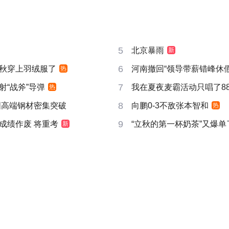
5
北京暴雨
新
6
秋穿上羽绒服了
河南撤回“领导带薪错峰休假
热
7
射“战斧”导弹
我在夏夜麦霸活动只唱了8
热
8
国高端钢材密集突破
向鹏0-3不敌张本智和
热
9
成绩作废 将重考
“立秋的第一杯奶茶”又爆单
新