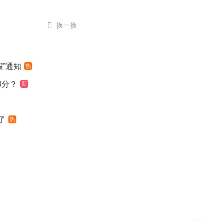

换一换
”通知
热
8分？
新
了
热