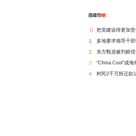


把党建设得更加坚
1
多地要求领导干部
2
东方甄选被判赔偿
3
“China Cool”
4
村民2千万拆迁款法