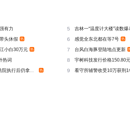
5
强有力
吉林一“温度计大楼”读数爆
6
带头休假
感觉全东北都在等7号
热
热
7
江小白30万元
台风白海豚登陆地点更新
热
8
成海外热词
宇树科技发行价格150.80元
9
院执行后仍拿不到
看守所辅警收受10万获刑1
热