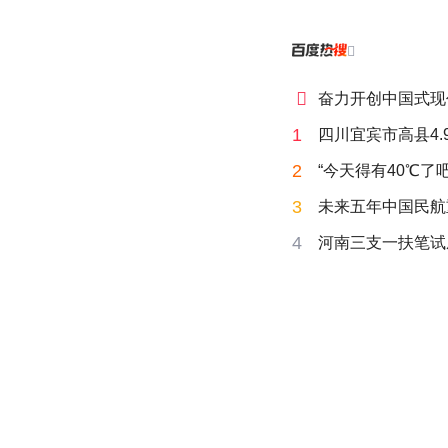


奋力开创中国式现
1
四川宜宾市高县4.
2
“今天得有40℃了
3
未来五年中国民航
4
河南三支一扶笔试