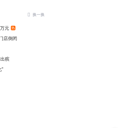

换一换
4万元
热
后门店倒闭
亲出殡
”