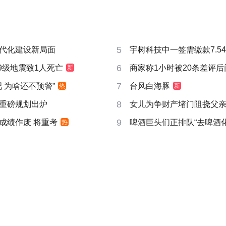
5
代化建设新局面
宇树科技中一签需缴款7.5
6
9级地震致1人死亡
商家称1小时被20条差评
新
7
吧 为啥还不预警”
台风白海豚
热
新
8
重磅规划出炉
女儿为争财产堵门阻挠父
9
成绩作废 将重考
啤酒巨头们正排队“去啤酒化
热