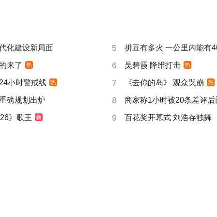
5
代化建设新局面
拼豆有多火 一公里内能有4
6
的来了
吴碧霞 降维打击
热
热
7
24小时警戒线
《去你的岛》 观众哭崩
热
热
8
重磅规划出炉
商家称1小时被20条差评
9
26》歌王
百花奖开幕式 刘浩存独舞
新