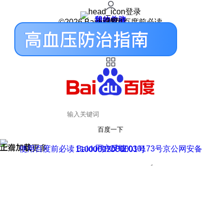
登录
我的关注
我的收藏
皮肤中心
用户反馈
设置
©2026 Baidu 使用百度前必读
百度一下
正在加载
上滑加载更多
用户反馈
使用百度前必读 Baidu 京ICP证030173号
京公网安备11000002000001号