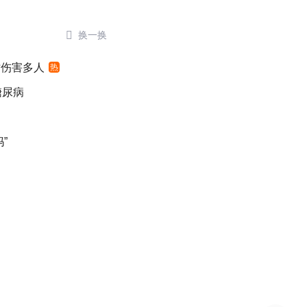

换一换
时伤害多人
热
糖尿病
”