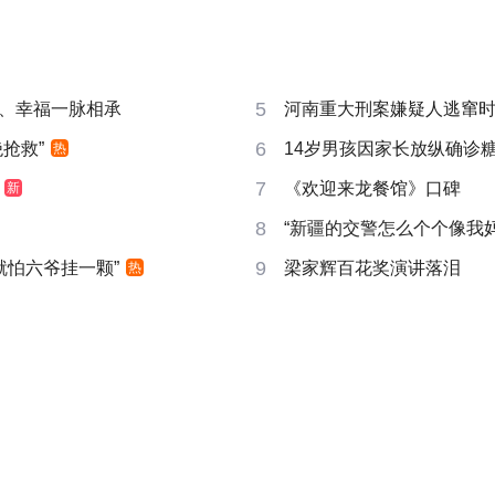
5
、幸福一脉相承
河南重大刑案嫌疑人逃窜
6
抢救”
14岁男孩因家长放纵确诊
热
7
《欢迎来龙餐馆》口碑
新
8
“新疆的交警怎么个个像我妈
9
就怕六爷挂一颗”
梁家辉百花奖演讲落泪
热