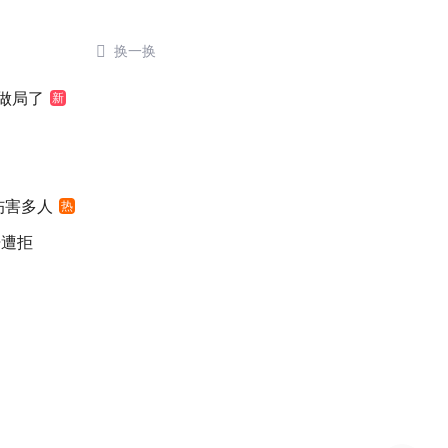

换一换
做局了
新
伤害多人
热
赔遭拒