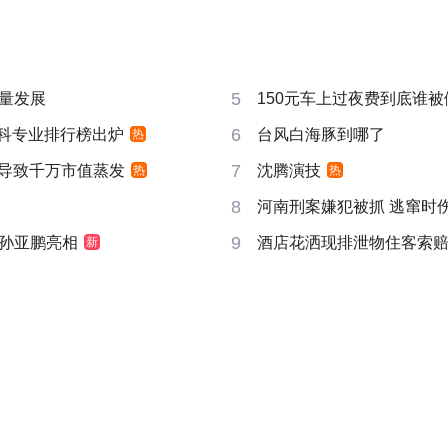
5
量发展
150元车上过夜费到底谁被
6
”本科专业排行榜出炉
台风白海豚到哪了
热
7
告导致千万市值蒸发
沈腾演技
热
热
8
河南刑案嫌犯被抓 逃窜时
9
孙亚鹏亮相
酒店花洒现排泄物住客索
新