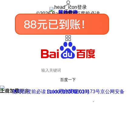
登录
我的关注
我的收藏
皮肤中心
用户反馈
设置
©2026 Baidu 使用百度前必读
百度一下
正在加载
上滑加载更多
用户反馈
使用百度前必读 Baidu 京ICP证030173号
京公网安备11000002000001号