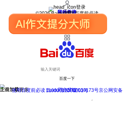
登录
我的关注
我的收藏
皮肤中心
用户反馈
设置
©2026 Baidu 使用百度前必读
百度一下
正在加载
上滑加载更多
用户反馈
使用百度前必读 Baidu 京ICP证030173号
京公网安备11000002000001号