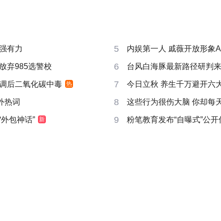
5
强有力
内娱第一人 戚薇开放形象A
6
放弃985选警校
台风白海豚最新路径研判
7
调后二氧化碳中毒
今日立秋 养生千万避开六
热
8
成海外热词
这些行为很伤大脑 你却每
9
“外包神话”
粉笔教育发布“自曝式”公开
新