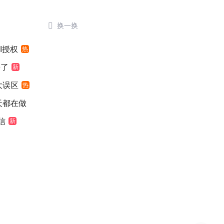

换一换
I授权
热
来了
新
大误区
热
天都在做
信
新