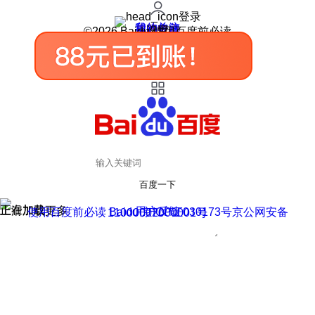
登录
我的关注
我的收藏
皮肤中心
用户反馈
设置
©2026 Baidu 使用百度前必读
百度一下
正在加载
上滑加载更多
用户反馈
使用百度前必读 Baidu 京ICP证030173号
京公网安备11000002000001号