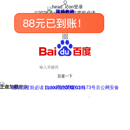
登录
我的关注
我的收藏
皮肤中心
用户反馈
设置
©2026 Baidu 使用百度前必读
百度一下
正在加载
上滑加载更多
用户反馈
使用百度前必读 Baidu 京ICP证030173号
京公网安备11000002000001号