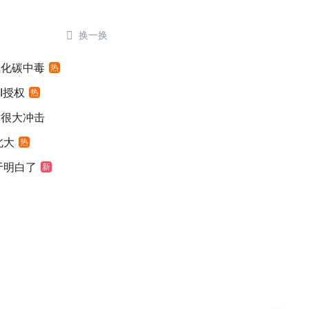

换一换
氧化碳中毒
热
I授权
热
发很大冲击
北大
热
于明白了
新