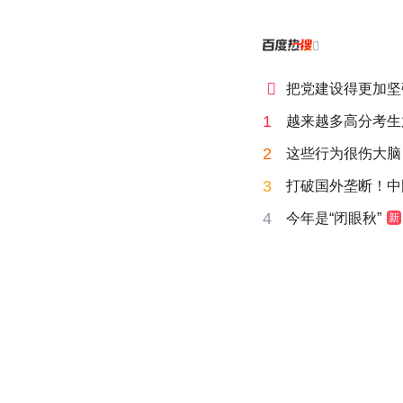


把党建设得更加坚
1
越来越多高分考生
2
这些行为很伤大脑
3
打破国外垄断！中
4
今年是“闭眼秋”
新