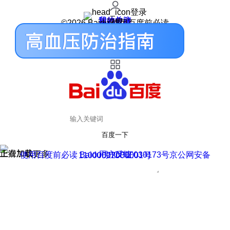
登录
我的关注
我的收藏
皮肤中心
用户反馈
设置
©2026 Baidu 使用百度前必读
百度一下
正在加载
上滑加载更多
用户反馈
使用百度前必读 Baidu 京ICP证030173号
京公网安备11000002000001号