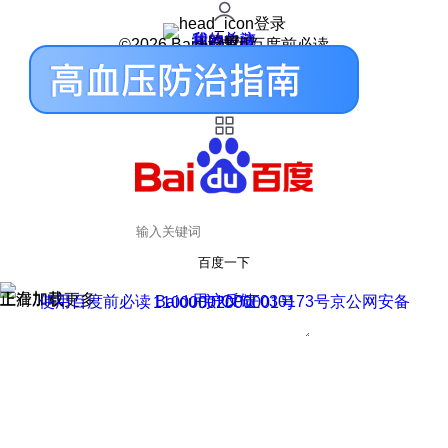
登录
我的关注
我的收藏
皮肤中心
用户反馈
设置
©2026 Baidu 使用百度前必读
百度一下
正在加载
上滑加载更多
用户反馈
使用百度前必读 Baidu 京ICP证030173号
京公网安备11000002000001号