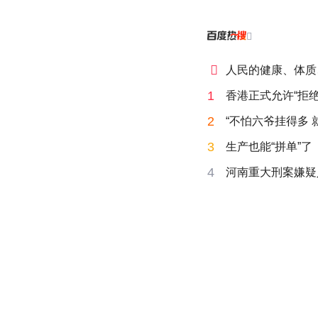


人民的健康、体质
1
香港正式允许“拒绝
2
“不怕六爷挂得多 
3
生产也能“拼单”了
4
河南重大刑案嫌疑