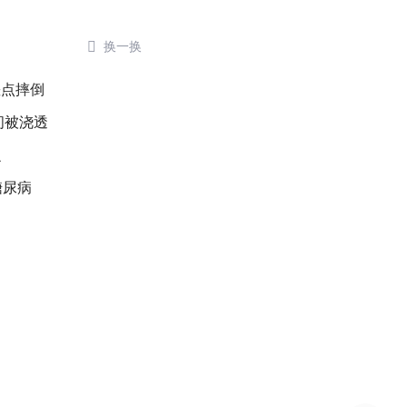

换一换
差点摔倒
间被浇透
么
糖尿病