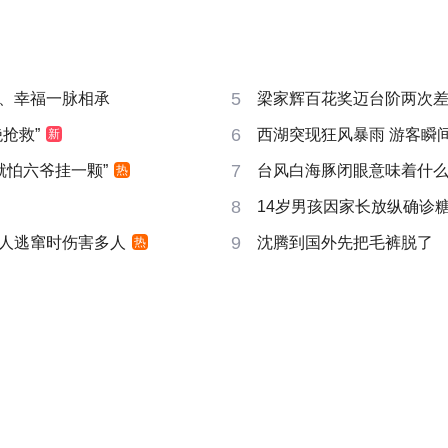
5
、幸福一脉相承
梁家辉百花奖迈台阶两次
6
抢救”
西湖突现狂风暴雨 游客瞬
新
7
就怕六爷挂一颗”
台风白海豚闭眼意味着什
热
8
14岁男孩因家长放纵确诊
9
人逃窜时伤害多人
沈腾到国外先把毛裤脱了
热