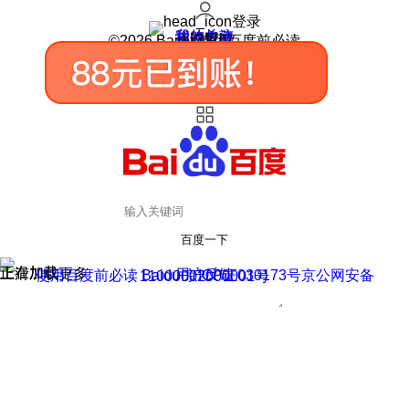
登录
我的关注
我的收藏
皮肤中心
用户反馈
设置
©2026 Baidu 使用百度前必读
百度一下
正在加载
上滑加载更多
用户反馈
使用百度前必读 Baidu 京ICP证030173号
京公网安备11000002000001号